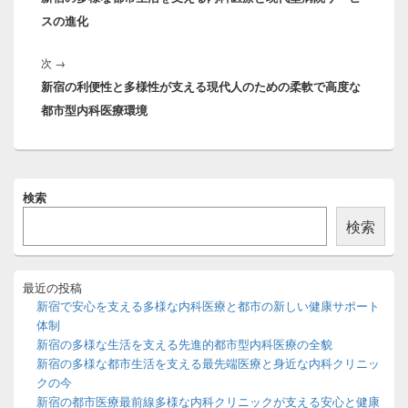
ビ
スの進化
投
ゲ
稿:
ー
次
次
→
シ
新宿の利便性と多様性が支える現代人のための柔軟で高度な
の
ョ
都市型内科医療環境
投
ン
稿:
メ
検索
イ
ン
検索
サ
イ
ド
バ
最近の投稿
ー
新宿で安心を支える多様な内科医療と都市の新しい健康サポート
ウ
体制
ィ
新宿の多様な生活を支える先進的都市型内科医療の全貌
ジ
新宿の多様な都市生活を支える最先端医療と身近な内科クリニッ
ェ
ッ
クの今
ト
新宿の都市医療最前線多様な内科クリニックが支える安心と健康