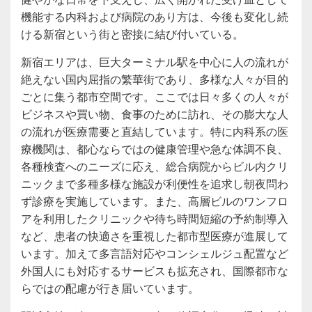
機能する内科および病院のあり方は、今後も変化し続
ける新宿という街と密接に結び付いている。
新宿エリアは、巨大ターミナル駅を中心に人の流れが
絶えない国内屈指の繁華街であり、多様な人々が目的
ごとに集う都市空間です。ここでは日々多くの人々が
ビジネスや買い物、食事のために訪れ、その膨大な人
の流れが医療需要と直結しています。特に内科系の医
療機関は、都心ならではの健康管理や急な体調不良、
各種検査へのニーズに応え、総合病院からビル内クリ
ニックまで多種多様な施設が利便性を追求し朝夜問わ
ず診療を実施しています。また、高層ビルのワンフロ
アを利用したクリニックや待ち時間短縮の予約制導入
など、患者の快適さを重視した都市型医療が進展して
います。加えて多言語対応やコンシェルジュ配置など
外国人にも対応するサービスも拡充され、国際都市な
らではの配慮が行き届いています。