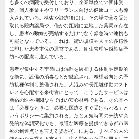
も多くの病院で受付しており、企業単位での団体受
診、個人事業主やフリーランス向けの健康コースも導
入されている。検査や診療後には、その場で薬を受け
取れる院内薬局や、僅かな距離に立地した薬局が存在
し、患者の動線が完結するだけでなく緊急時の連携も
可能となっている。これは、街の規模や人々の多様性
に即した患者本位の運営である。衛生管理や感染症予
防への配慮も進んでいる。
患者が集中する季節には混雑を緩和する体制や定期的
な換気、設備の消毒などが徹底され、希望者向けの予
防接種体制も整備された。人混みや長距離移動のスト
レスを心配する来街者にとって、こうしたサービスは
新宿の医療機関ならではの安心材料である。その基本
は「必要なときに、必要な医療をすぐ受けられる」と
いうポリシーに集約される。たとえ短時間の来訪や突
発的な体調変化でも、最適な医療を提供できる都市医
療の到達点とも言える姿がそこにある。すべての人の
健やかな日常を下支えし、広く開かれた受け皿として