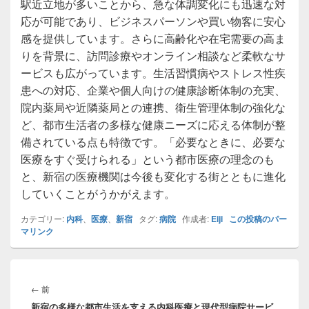
駅近立地が多いことから、急な体調変化にも迅速な対
応が可能であり、ビジネスパーソンや買い物客に安心
感を提供しています。さらに高齢化や在宅需要の高ま
りを背景に、訪問診療やオンライン相談など柔軟なサ
ービスも広がっています。生活習慣病やストレス性疾
患への対応、企業や個人向けの健康診断体制の充実、
院内薬局や近隣薬局との連携、衛生管理体制の強化な
ど、都市生活者の多様な健康ニーズに応える体制が整
備されている点も特徴です。「必要なときに、必要な
医療をすぐ受けられる」という都市医療の理念のも
と、新宿の医療機関は今後も変化する街とともに進化
していくことがうかがえます。
カテゴリー:
内科
、
医療
、
新宿
タグ:
病院
作成者:
Eiji
この投稿のパー
マリンク
投
稿
前
←
前
ナ
新宿の多様な都市生活を支える内科医療と現代型病院サービ
の