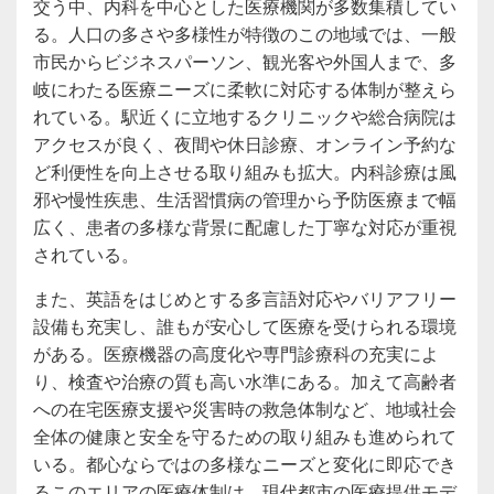
交う中、内科を中心とした医療機関が多数集積してい
る。人口の多さや多様性が特徴のこの地域では、一般
市民からビジネスパーソン、観光客や外国人まで、多
岐にわたる医療ニーズに柔軟に対応する体制が整えら
れている。駅近くに立地するクリニックや総合病院は
アクセスが良く、夜間や休日診療、オンライン予約な
ど利便性を向上させる取り組みも拡大。内科診療は風
邪や慢性疾患、生活習慣病の管理から予防医療まで幅
広く、患者の多様な背景に配慮した丁寧な対応が重視
されている。
また、英語をはじめとする多言語対応やバリアフリー
設備も充実し、誰もが安心して医療を受けられる環境
がある。医療機器の高度化や専門診療科の充実によ
り、検査や治療の質も高い水準にある。加えて高齢者
への在宅医療支援や災害時の救急体制など、地域社会
全体の健康と安全を守るための取り組みも進められて
いる。都心ならではの多様なニーズと変化に即応でき
るこのエリアの医療体制は、現代都市の医療提供モデ