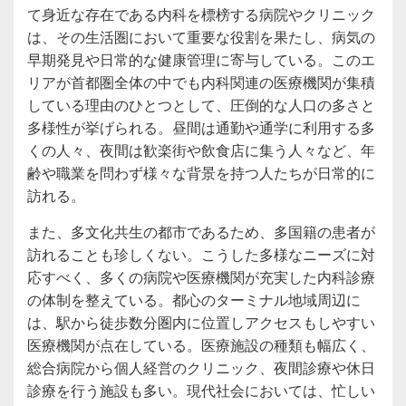
て身近な存在である内科を標榜する病院やクリニック
は、その生活圏において重要な役割を果たし、病気の
早期発見や日常的な健康管理に寄与している。このエ
リアが首都圏全体の中でも内科関連の医療機関が集積
している理由のひとつとして、圧倒的な人口の多さと
多様性が挙げられる。昼間は通勤や通学に利用する多
くの人々、夜間は歓楽街や飲食店に集う人々など、年
齢や職業を問わず様々な背景を持つ人たちが日常的に
訪れる。
また、多文化共生の都市であるため、多国籍の患者が
訪れることも珍しくない。こうした多様なニーズに対
応すべく、多くの病院や医療機関が充実した内科診療
の体制を整えている。都心のターミナル地域周辺に
は、駅から徒歩数分圏内に位置しアクセスもしやすい
医療機関が点在している。医療施設の種類も幅広く、
総合病院から個人経営のクリニック、夜間診療や休日
診療を行う施設も多い。現代社会においては、忙しい