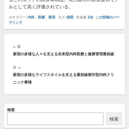
ルとして高く評価されている。
カテゴリー:
内科
、
医療
、
新宿
タグ:
病院
作成者:
Eiji
この投稿のパー
マリンク
投
稿
前
←
前
ナ
新宿の多様な人々を支える未来型内科医療と健康管理最前線
の
ビ
投
ゲ
次
次
→
稿:
ー
新宿の多様なライフスタイルを支える最前線都市型内科クリ
の
シ
ニック事情
投
ョ
稿:
ン
メ
検索
イ
ン
検索
サ
イ