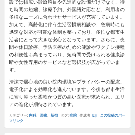
設では幅広い診療科目や先進的な設備だけでなく、待
ち時間の短縮、診療予約、外国語対応など、利用者の
多様なニーズに合わせたサービスが充実しています。
加えて、高齢化に伴う生活習慣病相談や、急病時にも
迅速な対応が可能な体制も整っており、多忙な都市生
活者にとって大きな安心となっています。さらに、夜
間や休日診療、予防医療のための健診やワクチン接種
の利便性も高まっており、短時間で受けられる健康診
断や女性専用のサービスなど選択肢が広がっていま
す。
清潔で居心地の良い院内環境やプライバシーの配慮、
電子化による効率化も進んでいます。今後も都市生活
に寄り添った柔軟かつ質の高い医療が求められ、エリ
アの進化が期待されています。
カテゴリー:
内科
、
医療
、
新宿
タグ:
病院
作成者:
Eiji
この投稿のパー
マリンク