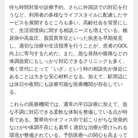
待ち時間対策や診療予約、さらに外国語での対応を行
うなど、利用者の多様なライフスタイルに配慮したサ
ービスを展開するところも多い。高齢社会を背景にし
て、生活習慣病に関する相談ニーズも増えている。糖
尿病や高血圧、脂質異常症といった疾患を早期発見
し、適切な治療や生活指導を行うことが、患者のQOL
向上に寄与するためだ。また、急な発熱や腹痛などの
体調急変にもしっかり対応できるクリニックも多く、
働く世代にとって「いざ」という時の相談先が身近に
あることは大きな安心材料となる。加えて、駅周辺に
は休日や夜間にも診療可能な医療機関が存在してい
る。
これらの医療機関では、通常の平日診療に加えて、急
な不調に対応できる柔軟な体制を整備している点が特
長である。繁華街やオフィス街で起こりがちな突発的
なけがや体調不良にも素早く適切な治療が受けられる
環境が整備されている。予防医療への関心も高まって