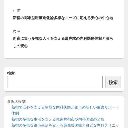
投
稿
前
←
前
ナ
新宿の都市型医療進化論多様なニーズに応える安心の中心地
の
ビ
投
ゲ
次
次
→
稿:
ー
新宿に集う多様な人々を支える最先端の内科医療体制と暮ら
の
シ
しの安心
投
ョ
稿:
ン
メ
検索
イ
ン
検索
サ
イ
ド
バ
最近の投稿
ー
新宿で安心を支える多様な内科医療と都市の新しい健康サポート
ウ
体制
ィ
新宿の多様な生活を支える先進的都市型内科医療の全貌
ジ
新宿の多様な都市生活を支える最先端医療と身近な内科クリニッ
ェ